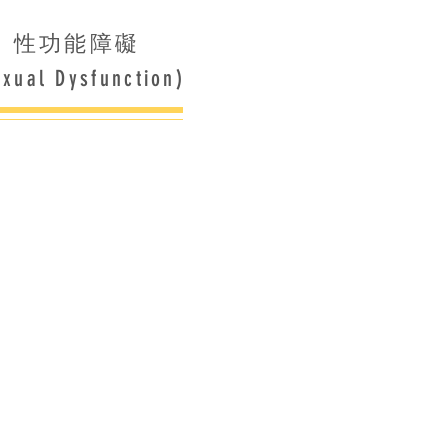
性功能障礙
exual Dysfunction)
日想維持得耐啲都唔得...
，其實
.
係好愛對方，
性生活就好似
有興趣咁...