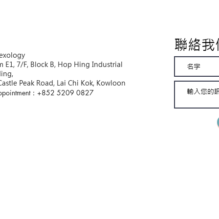
聯絡我
Sexology
 E1, 7/F, Block B, Hop Hing Industrial
ding,
Castle Peak Road, Lai Chi Kok, Kowloon
ppointment：+852 5209 0827