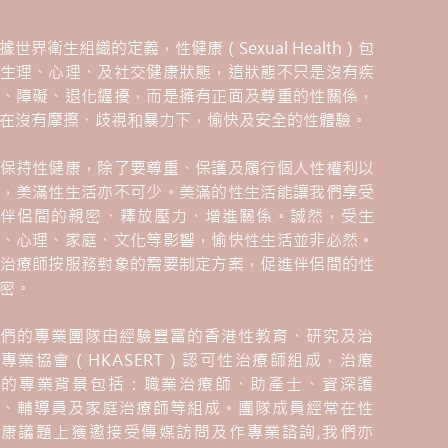
據世界衛生組織的定義，性健康（Sexual Health）包
生理、心理、及社交健康狀態，這狀態不只是沒有疾
、障礙、退化纏擾，而是擁有正面及尊重的性關係，
在沒有摩擦、歧視和暴力下，愉快及安全的性體驗。
保持性健康，除了要尊重、保護及履行個人性權利以
，美滿性生活亦不可少。美滿的性生活能讓我們享受
與伴侶間的親密、釋放壓力、增進關係。誠然，受生
、心理、家庭、文化等影響，愉快性生活並非必然。
治療師按服務對象的需要制定方案，促進伴侶間的性
密。
我們的專業團隊由經驗豐富的香港性教育、研究及治
專業協會（HKASERT）認可性治療師組成，治療
師的專業背景包括：職業治療師、助產士、資深護
士、輔導員及家庭治療師等組成。團隊成員經常在性
健康議題上獲邀接受傳媒訪問及作專業諮詢,我們亦