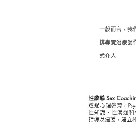
一般而言，我
排專責治療師
式介入
Sex Coachi
性啟導
Psy
透過心理教育
（
性知識、性溝通和
指導及建議，建立