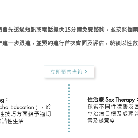
們會先透過短訊或電話提供15分鐘免費諮詢，並按照個
作進一步跟進，並預約進行首次會面及評估，然後以性啟
立即預約查詢
ng
Sex Therapy
︰
性治療
cho Education
探索不同性障礙及
，於
）
立治療目標及處理
性技巧方面給予適切
素及滿意度
和諧性生活