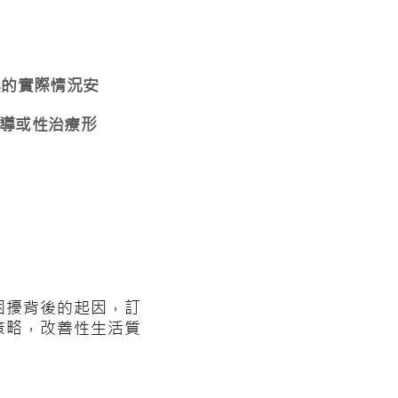
案的實際情況安
導或性治療形
︰
困擾背後的起因，訂
策略，改善性生活質