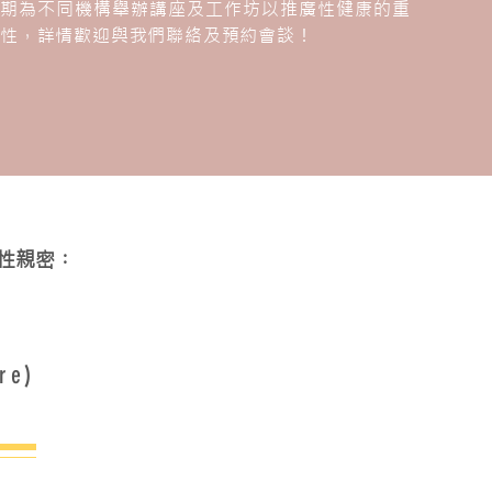
定期為不同機構舉辦講座及工作坊以推廣性健康的重
要性，詳情歡迎與我們聯絡及預約會談！
性親密︰
re)