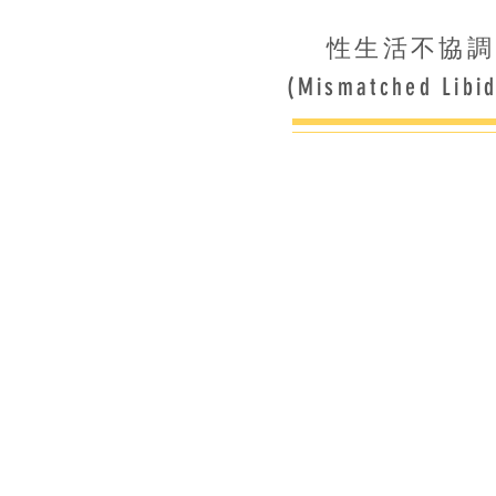
性生活不協調
(Mismatched Libi
雖然我地未結婚
間，但係試極都
好似有啲野頂住
到無咩心機...
番