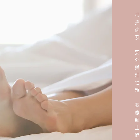
根
括
病
及
要
外
理
性
親
療