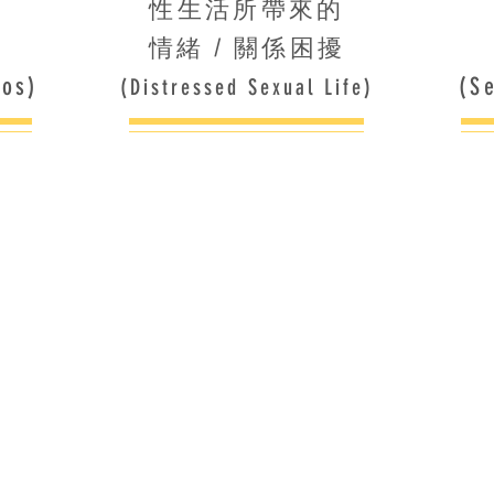
性生活所帶來的
情緒 / 關係困擾
dos)
(S
(Distressed Sexual Life)
唔知係咪太興奮，成
/已經結左婚一段時
係入唔到，門口硬係
咁，又緊張，開始試
唔知點解佢一入黎我就覺得好痛
忍住都得，但我真係唔想成世係咁..
我地需要既次數唔一樣，我希望可以多
其實我真
少少，但對方就好似無咩需要咁...
但一去到
好難對對方